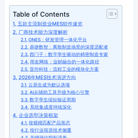
Table of Contents
五款主流制造业MES软件速览
厂商技术能力深度解析
ONES：研发管理一体化平台
鼎捷数智：离散制造场景的深度适配者
西门子：数字孪生驱动的精密制造专家
用友网络：业财融合的一体化路径
亚控科技：流程工业的模块化方案
2026年MES技术演进方向
云原生成为默认选项
AI从辅助工具升级为核心引擎
数字孪生缩短验证周期
系统集成度持续深化
企业选型决策框架
按规模匹配产品形态
按行业筛选技术侧重
关键评估指标清单