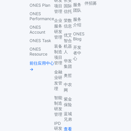
研发
长安
伴招募
服务
ONES Plan
项目
国际
团队
管理
信托
ONES
Performance
服务
企业
荣数
介绍
服务
信息
ONES
研发
Account
ONES
优艾
管理
Blog
ONES Task
智合
装备
机器
开发
ONES
制造
人
者中
Resource
项目
心
华发
管理
前往应用中心
集团
→
金融
奥哲
业研
发管
中农
理
网
智能
紫金
制造
保险
研发
蓝城
管理
兄弟
IPD
研发
查看