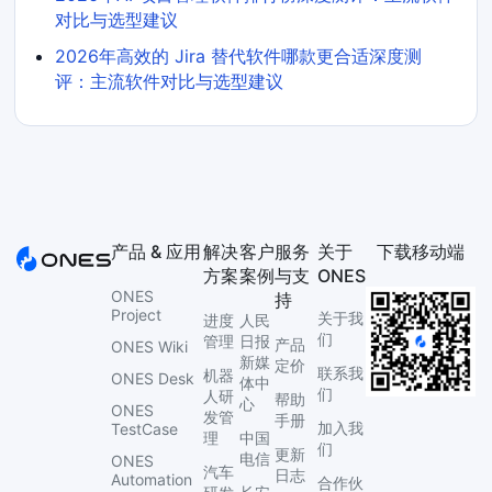
对比与选型建议
2026年高效的 Jira 替代软件哪款更合适深度测
评：主流软件对比与选型建议
产品 & 应用
解决
客户
服务
关于
下载移动端
方案
案例
与支
ONES
ONES
持
Project
关于我
进度
人民
们
管理
日报
产品
ONES Wiki
新媒
定价
联系我
机器
ONES Desk
体中
们
人研
帮助
心
ONES
发管
手册
加入我
TestCase
理
中国
们
更新
电信
ONES
汽车
日志
Automation
合作伙