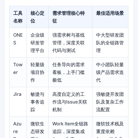
工具
核心定
需求管理核心特
最佳适用场景
名称
位
征
ONE
企业级
强需求树与基线
中大型研发团
S
研发管
管理，深度关联
队的全链路管
理平台
代码与测试
理
Tow
轻量级
任务导向的需求
中小团队轻量
er
项目协
看板，上手门槛
级产品需求迭
作
极低
代
Jira
敏捷与
高度自定义的工
强敏捷开发团
事务追
作流与Issue关联
队及复杂工作
踪
机制
流配置
Azu
微软生
Work Item全链路
微软技术栈及
re
态研发
追踪，深度集成
重度依赖