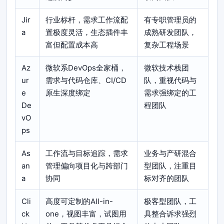
Jir
行业标杆，需求工作流配
有专职管理员的
a
置极度灵活，生态插件丰
成熟研发团队，
富但配置成本高
复杂工程场景
Az
微软系DevOps全家桶，
微软技术栈团
ur
需求与代码仓库、CI/CD
队，重视代码与
e
原生深度绑定
需求强绑定的工
De
程团队
vO
ps
As
工作流与目标追踪，需求
业务与产研混合
an
管理偏向项目化与跨部门
型团队，注重目
a
协同
标对齐的团队
Cli
高度可定制的All-in-
极客型团队，工
ck
one，视图丰富，试图用
具整合诉求强烈