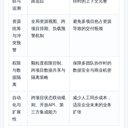
联与
路追踪
转时的上下文完整
追溯
资源
全局资源视图、跨
避免多项目抢占资源
统筹
项目排期、负载预
导致的交付瓶颈
与冲
警机制
突预
警
权限
颗粒度权限控制、
保障多团队协作时的
与数
跨项目数据共享与
数据安全与商业机密
据隔
隔离策略
离
自动
跨项目状态联动规
减少人工同步成本，
化与
则、开放API、第
适应企业未来的业务
扩展
三方集成能力
扩张
性