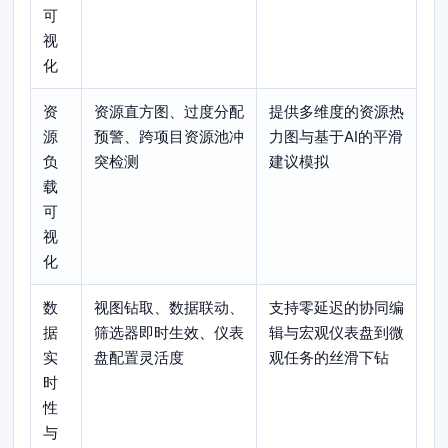
可
视
化
资
资源直方图、过度分配
提供多维度的资源热
源
预警、跨项目资源池冲
力图与基于AI的平滑
负
突检测
建议模拟
载
可
视
化
数
视图钻取、数据联动、
支持零延迟的协同编
据
筛选器即时生效、仪表
辑与宏观仪表盘到微
实
盘配置灵活度
观任务的丝滑下钻
时
性
与