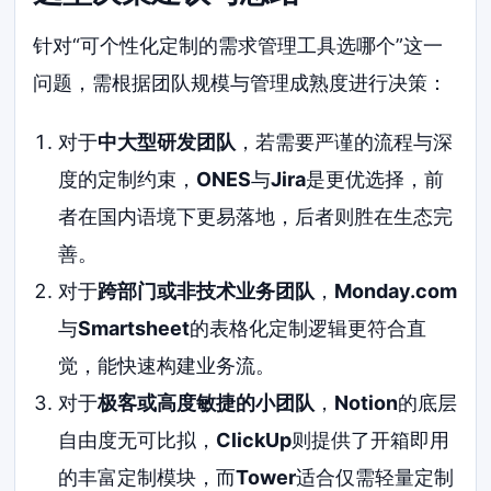
针对“可个性化定制的需求管理工具选哪个”这一
问题，需根据团队规模与管理成熟度进行决策：
对于
中大型研发团队
，若需要严谨的流程与深
度的定制约束，
ONES
与
Jira
是更优选择，前
者在国内语境下更易落地，后者则胜在生态完
善。
对于
跨部门或非技术业务团队
，
Monday.com
与
Smartsheet
的表格化定制逻辑更符合直
觉，能快速构建业务流。
对于
极客或高度敏捷的小团队
，
Notion
的底层
自由度无可比拟，
ClickUp
则提供了开箱即用
的丰富定制模块，而
Tower
适合仅需轻量定制