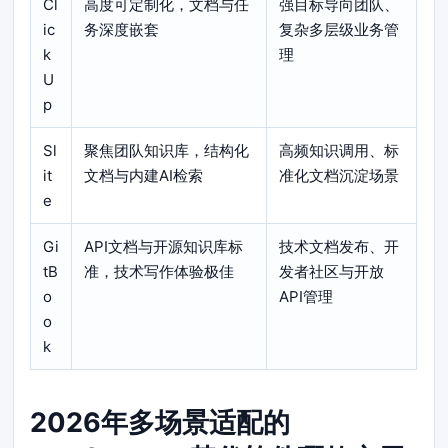
Cl
高度可定制化，文档与任
强目标导向团队、
ic
务深度嵌套
复杂多层级业务管
k
理
U
p
Sl
聚焦团队知识库，结构化
高频知识调用、标
it
文档与内建AI检索
准化文档沉淀场景
e
Gi
API文档与开源知识库标
技术文档发布、开
tB
准，技术写作体验极佳
发者社区与开放
o
API管理
o
k
2026年多场景适配的