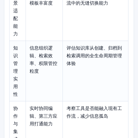
景
模板丰富度
流中的无缝切换能力
适
配
能
力
知
信息组织逻
评估知识库从创建、归档到
识
辑、检索效
检索调用的全生命周期管理
管
率、权限管控
体验
理
粒度
实
用
性
协
实时协同编
考察工具是否能融入现有工
作
辑、第三方应
作流，减少信息孤岛
与
用打通能力
集