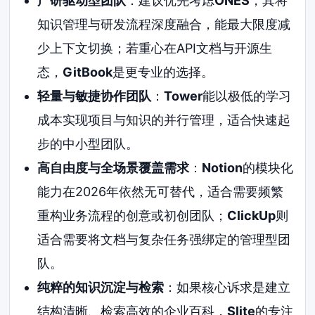
产研驱动型团队
：建议优先考虑
ONES
，其将
知识管理与研发流程深度融合，能最大限度减
少上下文切换；若重心在API文档与开源生
态，
GitBook
是更专业的选择。
轻量与敏捷协作团队
：
Tower
能以极低的学习
成本实现项目与知识的并行管理，适合快速起
步的中小型团队。
高自由度与全场景覆盖需求
：
Notion
的模块化
能力在2026年依然无可替代，适合需要频繁
重构业务流程的创意或初创团队；
ClickUp
则
适合需要将文档与复杂任务强绑定的管理型团
队。
纯粹的知识沉淀与检索
：如果核心诉求是建立
结构清晰、检索高效的企业百科，
Slite
的专注