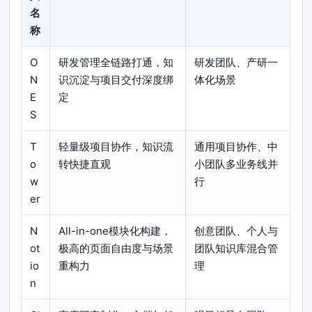
名
称
O
研发管理全链路打通，知
研发团队、产研一
N
识沉淀与项目交付深度绑
体化场景
E
定
S
T
轻量级项目协作，知识流
通用项目协作、中
o
转快捷直观
小团队多业务线并
w
行
er
N
All-in-one模块化构建，
创意团队、个人与
ot
极高的页面自由度与场景
团队知识库混合管
io
重构力
理
n