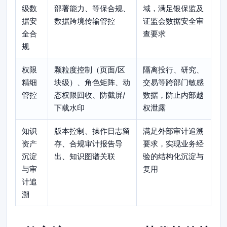
级数
部署能力、等保合规、
域，满足银保监及
据安
数据跨境传输管控
证监会数据安全审
全合
查要求
规
权限
颗粒度控制（页面/区
隔离投行、研究、
精细
块级）、角色矩阵、动
交易等跨部门敏感
管控
态权限回收、防截屏/
数据，防止内部越
下载水印
权泄露
知识
版本控制、操作日志留
满足外部审计追溯
资产
存、合规审计报告导
要求，实现业务经
沉淀
出、知识图谱关联
验的结构化沉淀与
与审
复用
计追
溯