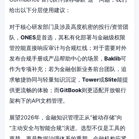
给出以下分层使用建议：
对于核心研发部门及涉及高度机密的投行/资管团
队，
ONES
是首选，其私有化部署与金融级权限
管控能直接响应审计与合规红线；对于需要对外
发布合规手册或产品帮助中心的场景，
Baklib
可
作为专项补充；若为金融创新业务前台团队，追
求敏捷协同与轻量知识沉淀，
Tower
或
Slite
能提
供更流畅的体验；而
GitBook
则更适配开放银行
架构下的API文档管理。
展望2026年，金融知识管理正从“被动存储”向
“主动安全与智能合规”演进。选型不仅是工具的
更替，更是数据治理体系的重塑。金融机构应紧