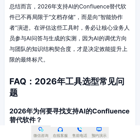
总结而言，2026年支持AI的Confluence替代软
件已不再局限于“文档存储”，而是向“智能协作
者”演进。在评估这些工具时，务必让核心业务人
员参与AI问答与生成的实测，因为AI的调优方向
与团队的知识结构契合度，才是决定效能提升上
限的最终标尺。
FAQ：2026年工具选型常见问
题
2026年为何要寻找支持AI的Confluence
替代软件？
Confluence在传统Wiki时代表现稳健，但面对
微信咨询
在线客服
售前电话
预约演示