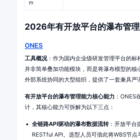
m
2026年有开放平台的瀑布管
ONES
工具概况
：作为国内企业级研发管理平台的标杆
并非简单叠加功能模块，而是将瀑布模型的核
外部系统协同的大型组织，提供了一套兼具严
有开放平台的瀑布管理能力核心能力
：ONE
计，其核心能力可拆解为以下三点：
全链路API驱动的瀑布数据流转
：开放平台
RESTful API。选型人员可借此将WB