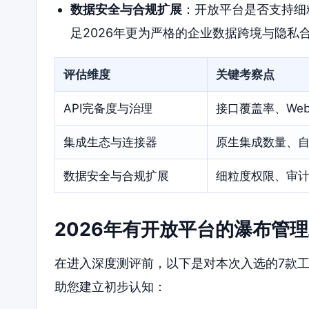
数据安全与合规扩展
：开放平台是否支持细
足2026年更为严格的企业数据跨境与隐私
评估维度
关键考察点
API完备度与治理
接口覆盖率、We
集成生态与连接器
原生集成数量、
数据安全与合规扩展
细粒度权限、审
2026年有开放平台的瀑布管
在进入深度测评前，以下是对本次入选的7款
助您建立初步认知：