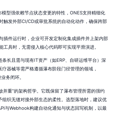
布模型强依赖节点状态变更的特性，ONES支持精细化
触发外部CI/CD或审批系统的自动化动作，确保跨部
K与插件运行时，企业可开发定制化集成插件并上架内部
能工具时，无需侵入核心代码即可实现平滑演进。
条长且需与现有IT资产（如ERP、自研运维平台）深
医疗器械等需严格遵循瀑布阶段门径管理的领域，
整业务闭环。
开放并重”的架构哲学。它既保留了瀑布管理所需的强约
予组织无缝对接外部生态的柔性。选型落地时，建议优
I与Webhook构建自动化通知与状态回写机制，以最