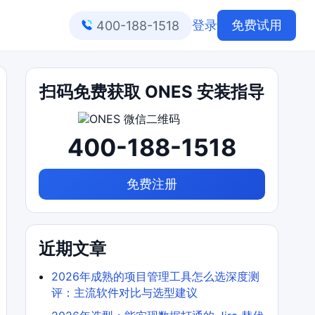
登录
免费试用
400-188-1518
扫码免费获取 ONES 安装指导
400-188-1518
免费注册
近期文章
2026年成熟的项目管理工具怎么选深度测
评：主流软件对比与选型建议