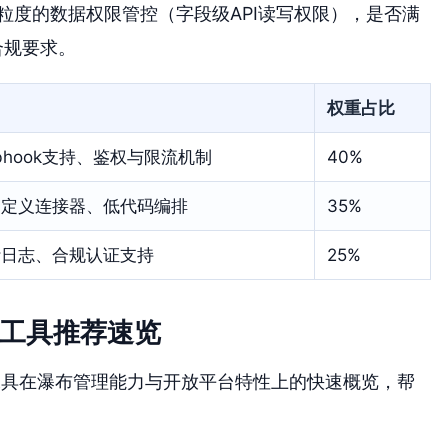
粒度的数据权限管控（字段级API读写权限），是否满
合规要求。
权重占比
bhook支持、鉴权与限流机制
40%
自定义连接器、低代码编排
35%
计日志、合规认证支持
25%
理工具推荐速览
工具在瀑布管理能力与开放平台特性上的快速概览，帮