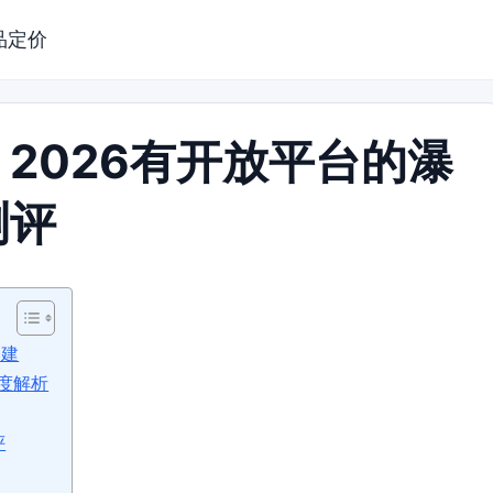
品定价
2026有开放平台的瀑
测评
基建
度解析
评