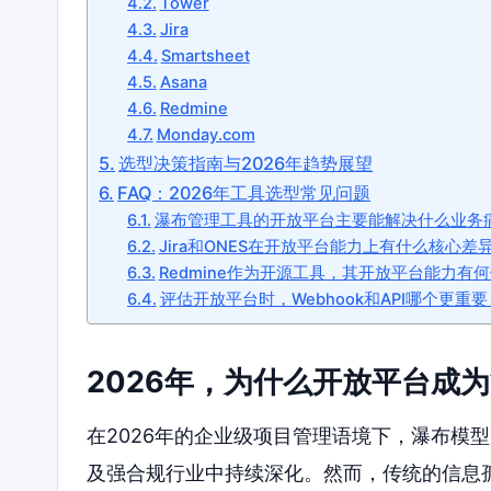
Tower
Jira
Smartsheet
Asana
Redmine
Monday.com
选型决策指南与2026年趋势展望
FAQ：2026年工具选型常见问题
瀑布管理工具的开放平台主要能解决什么业务
Jira和ONES在开放平台能力上有什么核心差
Redmine作为开源工具，其开放平台能力有
评估开放平台时，Webhook和API哪个更重要
2026年，为什么开放平台成
在2026年的企业级项目管理语境下，瀑布模
及强合规行业中持续深化。然而，传统的信息