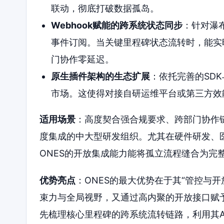
联动，彻底打破数据孤岛。
Webhook赋能的跨系统状态同步
：针对瀑
事件订阅。当关键里程碑状态流转时，能实时
门协作零延迟。
原生插件架构的生态扩展
：依托完善的SD
市场。这使得对接自研运维平台或第三方效
适用场景
：高度契合强合规要求、跨部门协作链
度集成的中大型研发组织。尤其在硬件研发、
ONES的开放集成能力能将孤立流程缝合为完
优势亮点
：ONES的最大优势在于其“管控与
束力与全局视野，又通过高内聚的开放接口赋
先梳理核心里程碑的跨系统流转链路，利用其AP