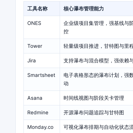
工具名称
核心瀑布管理能力
ONES
企业级项目集管理，强基线与
控
Tower
轻量级项目推进，甘特图与里
Jira
支持瀑布与混合模型，强依赖
Smartsheet
电子表格形态的瀑布计划，强
动
Asana
时间线视图与阶段关卡管理
Redmine
开源瀑布问题追踪与甘特图
Monday.co
可视化瀑布排期与自动化状态