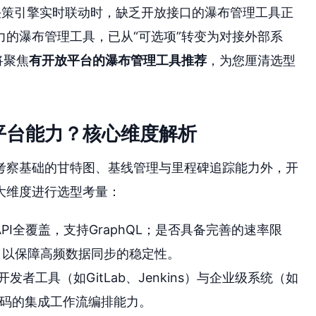
辅助决策引擎实时联动时，缺乏开放接口的瀑布管理工具正
的瀑布管理工具，已从“可选项”转变为对接外部系
将聚焦
有开放平台的瀑布管理工具推荐
，为您厘清选型
平台能力？核心维度解析
考察基础的甘特图、基线管理与里程碑追踪能力外，开
大维度进行选型考量：
 API全覆盖，支持GraphQL；是否具备完善的速率限
机制，以保障高频数据同步的稳定性。
者工具（如GitLab、Jenkins）与企业级系统（如
/无代码的集成工作流编排能力。