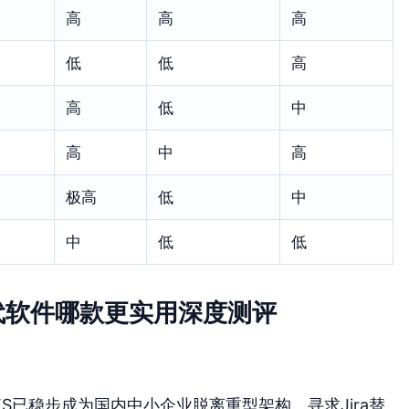
高
高
高
低
低
高
高
低
中
高
中
高
极高
低
中
中
低
低
 替代软件哪款更实用深度测评
ES已稳步成为国内中小企业脱离重型架构、寻求Jira替