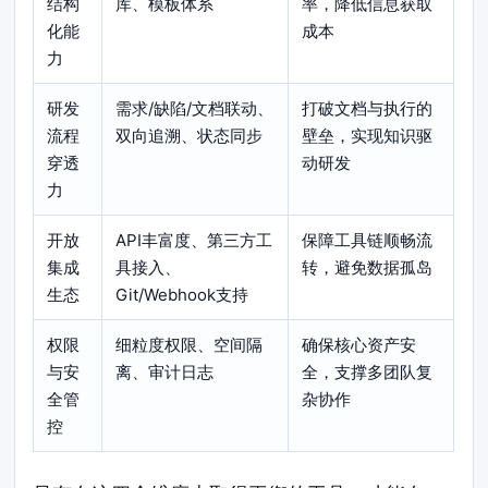
结构
库、模板体系
率，降低信息获取
化能
成本
力
研发
需求/缺陷/文档联动、
打破文档与执行的
流程
双向追溯、状态同步
壁垒，实现知识驱
穿透
动研发
力
开放
API丰富度、第三方工
保障工具链顺畅流
集成
具接入、
转，避免数据孤岛
生态
Git/Webhook支持
权限
细粒度权限、空间隔
确保核心资产安
与安
离、审计日志
全，支撑多团队复
全管
杂协作
控