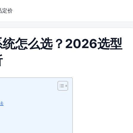
品定价
统怎么选？2026选型
析
法