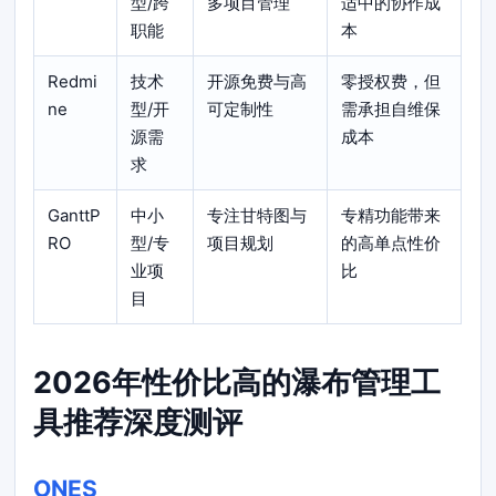
型/跨
多项目管理
适中的协作成
职能
本
Redmi
技术
开源免费与高
零授权费，但
ne
型/开
可定制性
需承担自维保
源需
成本
求
GanttP
中小
专注甘特图与
专精功能带来
RO
型/专
项目规划
的高单点性价
业项
比
目
2026年性价比高的瀑布管理工
具推荐深度测评
ONES