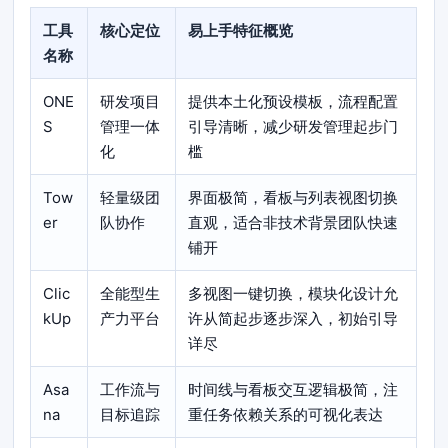
工具
核心定位
易上手特征概览
名称
ONE
研发项目
提供本土化预设模板，流程配置
S
管理一体
引导清晰，减少研发管理起步门
化
槛
Tow
轻量级团
界面极简，看板与列表视图切换
er
队协作
直观，适合非技术背景团队快速
铺开
Clic
全能型生
多视图一键切换，模块化设计允
kUp
产力平台
许从简起步逐步深入，初始引导
详尽
Asa
工作流与
时间线与看板交互逻辑极简，注
na
目标追踪
重任务依赖关系的可视化表达