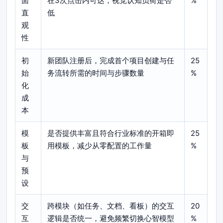
面
在3次点击内可达，视觉认知负荷是否
%
直
低
观
性
初
新团队注册后，完成首个项目创建与任
25
始
务流转所需的时间与步骤数量
%
化
成
本
模
是否提供丰富且符合行业标准的开箱即
25
板
用模板，减少从零配置的工作量
%
与
预
设
交
跨模块（如任务、文档、看板）的交互
20
互
逻辑是否统一，避免频繁切换心智模型
%