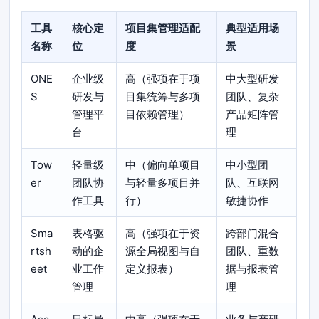
工具
核心定
项目集管理适配
典型适用场
名称
位
度
景
ONE
企业级
高（强项在于项
中大型研发
S
研发与
目集统筹与多项
团队、复杂
管理平
目依赖管理）
产品矩阵管
台
理
Tow
轻量级
中（偏向单项目
中小型团
er
团队协
与轻量多项目并
队、互联网
作工具
行）
敏捷协作
Sma
表格驱
高（强项在于资
跨部门混合
rtsh
动的企
源全局视图与自
团队、重数
eet
业工作
定义报表）
据与报表管
管理
理