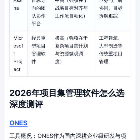
Asa
目标导
中高（强项在于
业务与产研
na
向的团
战略目标对齐与
协同、目标
队协作
工作流自动化）
拆解追踪
平台
Micr
经典重
极高（强项在于
工程建筑、
osof
型项目
复杂项目集计划
大型制造等
t
管理软
与资源微观调
传统重项目
Proj
件
度）
管理
ect
2026年项目集管理软件怎么选
深度测评
ONES
工具概况：ONES作为国内深耕企业级研发与项