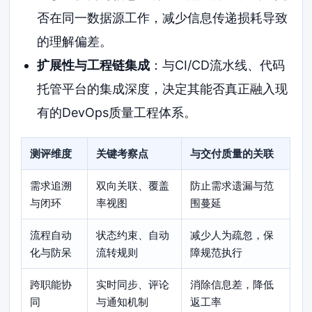
否在同一数据源工作，减少信息传递损耗导致
的理解偏差。
扩展性与工程链集成
：与CI/CD流水线、代码
托管平台的集成深度，决定其能否真正融入现
有的DevOps质量工程体系。
测评维度
关键考察点
与交付质量的关联
需求追溯
双向关联、覆盖
防止需求遗漏与范
与闭环
率视图
围蔓延
流程自动
状态约束、自动
减少人为疏忽，保
化与防呆
流转规则
障规范执行
跨职能协
实时同步、评论
消除信息差，降低
同
与通知机制
返工率