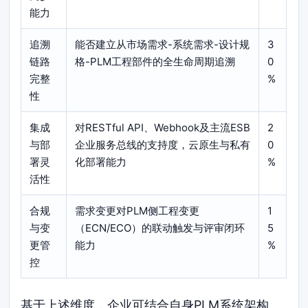
能力
追溯
能否建立从市场需求-系统需求-设计规
3
链路
格-PLM工程部件的全生命周期追溯
0
完整
%
性
集成
对RESTful API、Webhook及主流ESB
2
与部
企业服务总线的支持度，云原生与私有
0
署灵
化部署能力
%
活性
合规
需求变更对PLM侧工程变更
1
与变
（ECN/ECO）的联动触发与评审闭环
5
更管
能力
%
控
基于上述维度，企业可结合自身PLM系统架构