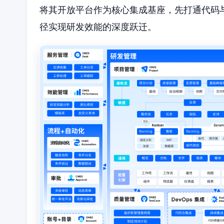
将其开放平台作为核心集成基座，先打通代码
径实现研发效能的深度跃迁。