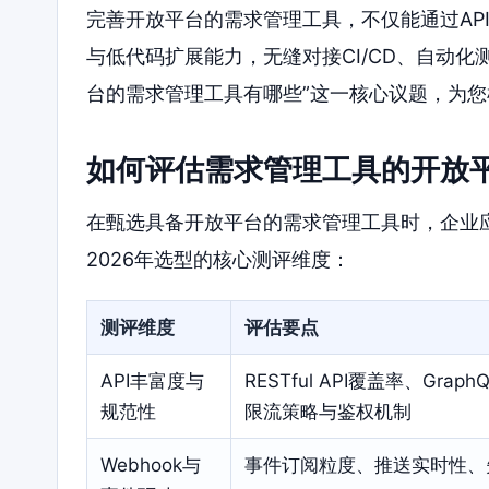
完善开放平台的需求管理工具，不仅能通过API
与低代码扩展能力，无缝对接CI/CD、自动化
台的需求管理工具有哪些”这一核心议题，为您
如何评估需求管理工具的开放
在甄选具备开放平台的需求管理工具时，企业
2026年选型的核心测评维度：
测评维度
评估要点
API丰富度与
RESTful API覆盖率、Gra
规范性
限流策略与鉴权机制
Webhook与
事件订阅粒度、推送实时性、