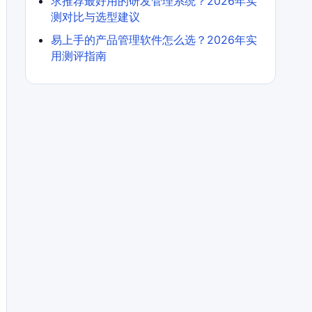
求推荐最好用的研发管理系统？2026年实
测对比与选型建议
易上手的产品管理软件怎么选？2026年实
用测评指南