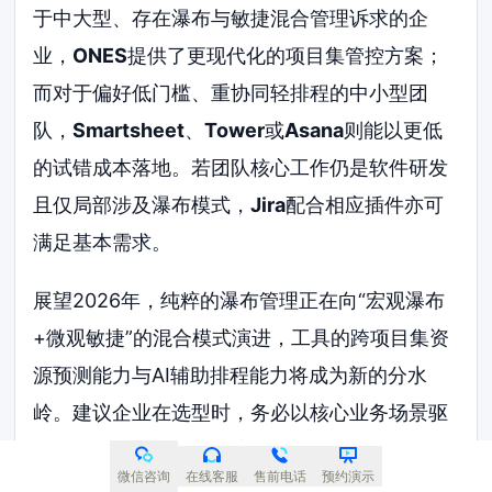
于中大型、存在瀑布与敏捷混合管理诉求的企
业，
ONES
提供了更现代化的项目集管控方案；
而对于偏好低门槛、重协同轻排程的中小型团
队，
Smartsheet
、
Tower
或
Asana
则能以更低
的试错成本落地。若团队核心工作仍是软件研发
且仅局部涉及瀑布模式，
Jira
配合相应插件亦可
满足基本需求。
展望2026年，纯粹的瀑布管理正在向“宏观瀑布
+微观敏捷”的混合模式演进，工具的跨项目集资
源预测能力与AI辅助排程能力将成为新的分水
岭。建议企业在选型时，务必以核心业务场景驱
动，利用本文提供的维度进行概念验证
微信咨询
在线客服
售前电话
预约演示
（POC），方能在多项目集管理的复杂博弈中立