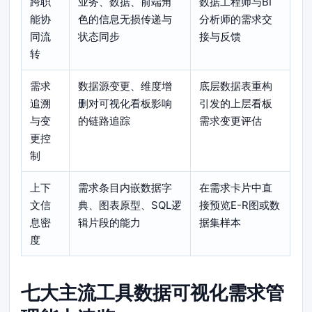
跨职
业务、数据、前端角
数据工程师与BI
能协
色的信息无损传递与
分析师的需求交
同流
状态同步
接与反馈
转
需求
数据源变更、维度增
底层数据表重构
追溯
删对可视化看板影响
引发的上层看板
与变
的链路追踪
需求变更评估
更控
制
上下
需求条目内嵌数据字
在需求卡片中直
文信
典、图表原型、SQL逻
接预览E-R图或数
息密
辑片段的能力
据集样本
度
七大主流工具数据可视化需求管