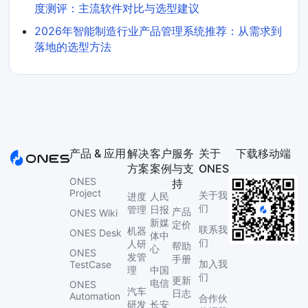
度测评：主流软件对比与选型建议
2026年智能制造行业产品管理系统推荐：从需求到
落地的选型方法
产品 & 应用
解决
客户
服务
关于
下载移动端
方案
案例
与支
ONES
ONES
持
Project
关于我
进度
人民
们
管理
日报
产品
ONES Wiki
新媒
定价
联系我
机器
ONES Desk
体中
们
人研
帮助
心
ONES
发管
手册
加入我
TestCase
理
中国
们
更新
电信
ONES
汽车
日志
Automation
合作伙
研发
长安