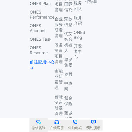
伴招募
服务
ONES Plan
项目
国际
团队
管理
信托
ONES
Performance
服务
企业
荣数
介绍
服务
信息
ONES
研发
Account
ONES
优艾
管理
Blog
ONES Task
智合
装备
机器
开发
ONES
制造
人
者中
Resource
项目
心
华发
管理
前往应用中心
集团
→
金融
奥哲
业研
发管
中农
理
网
智能
紫金
制造
保险
研发
蓝城
管理
兄弟
IPD
研发
查看
微信咨询
在线客服
售前电话
预约演示