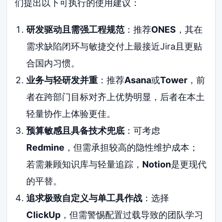
们提出以下可执行的使用建议：
研发驱动且需强工程规范
：推荐
ONES
，其在
需求缺陷闭环与敏捷交付上最接近Jira且更贴
合国内习惯。
业务与轻研发并重
：推荐
Asana
或
Tower
，前
者在跨部门目标对齐上优势明显，后者在本土
轻量协作上体验更佳。
预算敏感且具备技术兜底
：可考虑
Redmine
，但需承担较高的隐性维护成本；
若需兼顾知识库与轻量追踪，
Notion
是更现代
的平替。
追求极致自定义与单工具作战
：选择
ClickUp
，但需警惕配置过载导致的团队学习