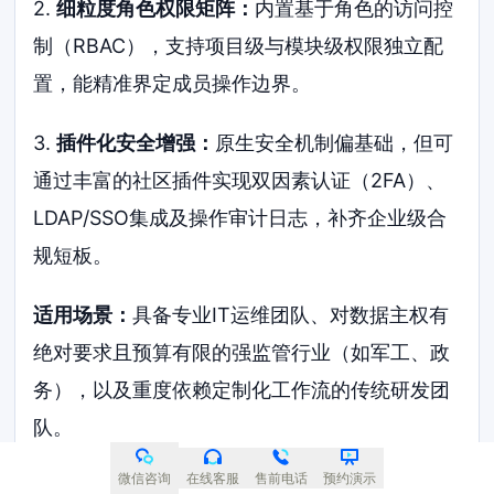
2.
细粒度角色权限矩阵：
内置基于角色的访问控
制（RBAC），支持项目级与模块级权限独立配
置，能精准界定成员操作边界。
3.
插件化安全增强：
原生安全机制偏基础，但可
通过丰富的社区插件实现双因素认证（2FA）、
LDAP/SSO集成及操作审计日志，补齐企业级合
规短板。
适用场景：
具备专业IT运维团队、对数据主权有
绝对要求且预算有限的强监管行业（如军工、政
务），以及重度依赖定制化工作流的传统研发团
队。
微信咨询
在线客服
售前电话
预约演示
优势亮点：
零授权成本，数据完全自主可控，无