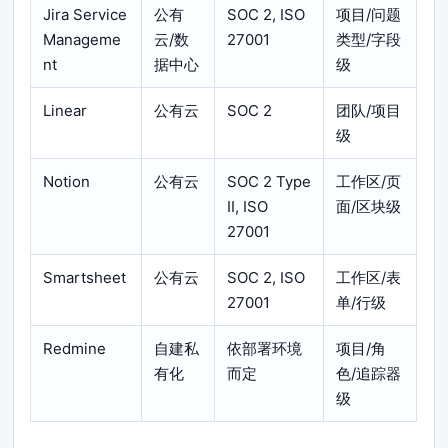
Jira Service
公有
SOC 2, ISO
项目/问题
Manageme
云/数
27001
类型/字段
nt
据中心
级
Linear
公有云
SOC 2
团队/项目
级
Notion
公有云
SOC 2 Type
工作区/页
II, ISO
面/区块级
27001
Smartsheet
公有云
SOC 2, ISO
工作区/表
27001
单/行级
Redmine
自建私
依部署环境
项目/角
有化
而定
色/追踪器
级