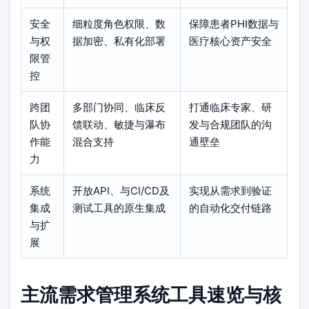
安全
细粒度角色权限、数
保障患者PHI数据与
与权
据加密、私有化部署
医疗核心资产安全
限管
控
跨团
多部门协同、临床反
打通临床专家、研
队协
馈联动、敏捷与瀑布
发与合规团队的沟
作能
混合支持
通壁垒
力
系统
开放API、与CI/CD及
实现从需求到验证
集成
测试工具的原生集成
的自动化交付链路
与扩
展
主流需求管理系统工具速览与核