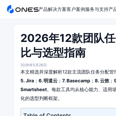
产品
解决方案
客户案例
服务与支持
产
2026年12款团
比与选型指南
2026年5月26日
本文精选并深度解析12款主流团队任务分配管
5. Jira
；
6. 明道云
；
7. Basecamp
；
8. 云效
；
Smartsheet
。每款工具均从核心能力、适用
化的选型判断框架。
Table of Contents