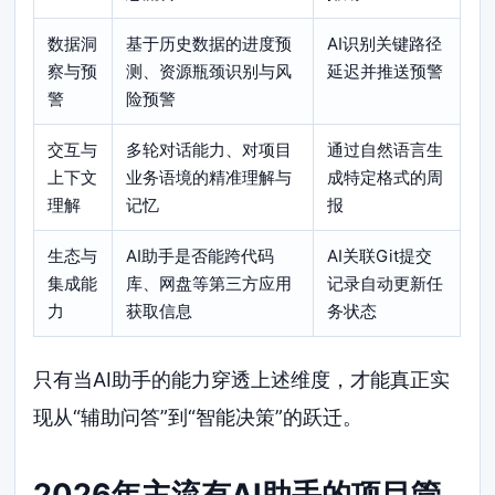
数据洞
基于历史数据的进度预
AI识别关键路径
察与预
测、资源瓶颈识别与风
延迟并推送预警
警
险预警
交互与
多轮对话能力、对项目
通过自然语言生
上下文
业务语境的精准理解与
成特定格式的周
理解
记忆
报
生态与
AI助手是否能跨代码
AI关联Git提交
集成能
库、网盘等第三方应用
记录自动更新任
力
获取信息
务状态
只有当AI助手的能力穿透上述维度，才能真正实
现从“辅助问答”到“智能决策”的跃迁。
2026年主流有AI助手的项目管