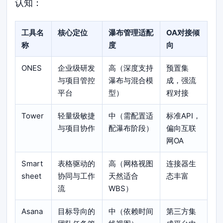
认知：
工具名
核心定位
瀑布管理适配
OA对接倾
称
度
向
ONES
企业级研发
高（深度支持
预置集
与项目管控
瀑布与混合模
成，强流
平台
型）
程对接
Tower
轻量级敏捷
中（需配置适
标准API，
与项目协作
配瀑布阶段）
偏向互联
网OA
Smart
表格驱动的
高（网格视图
连接器生
sheet
协同与工作
天然适合
态丰富
流
WBS）
Asana
目标导向的
中（依赖时间
第三方集