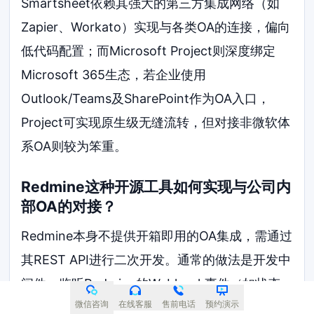
Smartsheet依赖其强大的第三方集成网络（如
Zapier、Workato）实现与各类OA的连接，偏向
低代码配置；而Microsoft Project则深度绑定
Microsoft 365生态，若企业使用
Outlook/Teams及SharePoint作为OA入口，
Project可实现原生级无缝流转，但对接非微软体
系OA则较为笨重。
Redmine这种开源工具如何实现与公司内
部OA的对接？
Redmine本身不提供开箱即用的OA集成，需通过
其REST API进行二次开发。通常的做法是开发中
间件，监听Redmine的Webhook事件（如状态
微信咨询
在线客服
售前电话
预约演示
变更），调用OA系统的接口发起审批，并在审批