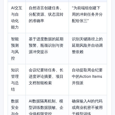
AI交互
自然语言创建任务、
“为前端组创建下
与自
分配资源、状态流转
周的冲刺任务并分
动化
的准确率
配给张三”
能力
智能
基于进度数据的延期
识别关键路径上的
预测
预警、瓶颈识别与资
延期风险并自动调
与风
源冲突提示
整依赖
控
知识
会议纪要转任务、长
自动提取周会纪要
管理
进度评论摘要、项目
中的Action Items
与总
文档智能检索
并指派
结
数据
AI数据隔离机制、模
确保输入AI的代码
安全
型训练数据脱敏、企
或商业机密不被用
与合
业级权限管控
于模型训练