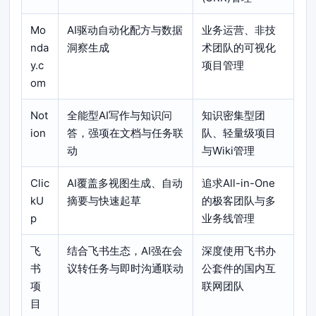
Mo
AI驱动自动化配方与数据
业务运营、非技
nda
洞察生成
术团队的可视化
y.c
项目管理
om
Not
全能型AI写作与知识问
知识密集型团
ion
答，强项在文档与任务联
队、轻量级项目
动
与Wiki管理
Clic
AI覆盖多视图生成、自动
追求All-in-One
kU
摘要与快速起草
的极客团队与多
p
业务线管理
飞
结合飞书生态，AI强在会
深度使用飞书办
书
议转任务与即时沟通联动
公套件的国内互
项
联网团队
目