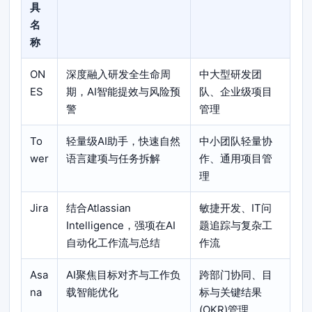
具
名
称
ON
深度融入研发全生命周
中大型研发团
ES
期，AI智能提效与风险预
队、企业级项目
警
管理
To
轻量级AI助手，快速自然
中小团队轻量协
wer
语言建项与任务拆解
作、通用项目管
理
Jira
结合Atlassian
敏捷开发、IT问
Intelligence，强项在AI
题追踪与复杂工
自动化工作流与总结
作流
Asa
AI聚焦目标对齐与工作负
跨部门协同、目
na
载智能优化
标与关键结果
(OKR)管理