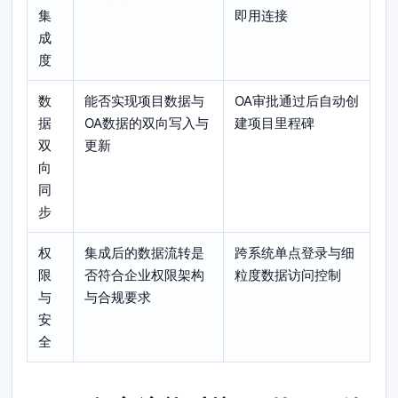
集
即用连接
成
度
数
能否实现项目数据与
OA审批通过后自动创
据
OA数据的双向写入与
建项目里程碑
双
更新
向
同
步
权
集成后的数据流转是
跨系统单点登录与细
限
否符合企业权限架构
粒度数据访问控制
与
与合规要求
安
全