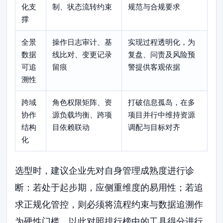
化支
制、状态流转约束
规范与合规要求
撑
全景
操作日志审计、基
实现过程透明化，为
数据
线比对、变更记录
复盘、问责及风险预
可追
留痕
警提供客观依据
溯性
跨域
角色权限矩阵、资
打破信息孤岛，在多
协作
源负载均衡、跨项
项目并行中维持资源
结构
目依赖联动
调配与目标对齐
化
选型时，建议企业先对自身管理成熟度进行诊
断：若处于起步期，应侧重维度的易用性；若追
求正规化管控，则必须将流程约束与数据追溯作
为硬性门槛，以此对照排行榜中的工具得分进行