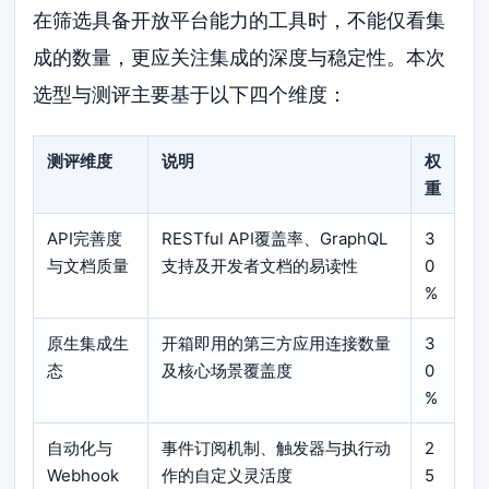
在筛选具备开放平台能力的工具时，不能仅看集
成的数量，更应关注集成的深度与稳定性。本次
选型与测评主要基于以下四个维度：
测评维度
说明
权
重
API完善度
RESTful API覆盖率、GraphQL
3
与文档质量
支持及开发者文档的易读性
0
%
原生集成生
开箱即用的第三方应用连接数量
3
态
及核心场景覆盖度
0
%
自动化与
事件订阅机制、触发器与执行动
2
Webhook
作的自定义灵活度
5