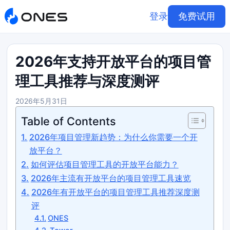
登录
免费试用
2026年支持开放平台的项目管
理工具推荐与深度测评
2026年5月31日
Table of Contents
2026年项目管理新趋势：为什么你需要一个开
放平台？
如何评估项目管理工具的开放平台能力？
2026年主流有开放平台的项目管理工具速览
2026年有开放平台的项目管理工具推荐深度测
评
ONES