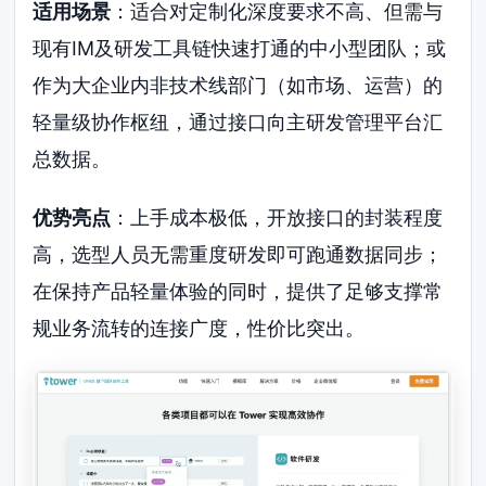
适用场景
：适合对定制化深度要求不高、但需与
现有IM及研发工具链快速打通的中小型团队；或
作为大企业内非技术线部门（如市场、运营）的
轻量级协作枢纽，通过接口向主研发管理平台汇
总数据。
优势亮点
：上手成本极低，开放接口的封装程度
高，选型人员无需重度研发即可跑通数据同步；
在保持产品轻量体验的同时，提供了足够支撑常
规业务流转的连接广度，性价比突出。