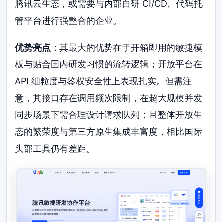
腾讯云生态，或需要与内部自研 CI/CD、代码托
管平台进行强整合的企业。
优势亮点
：其最大的优势在于开箱即用的敏捷模
板与贴合国内研发习惯的流转逻辑；开放平台在
API 细粒度与鉴权安全性上表现扎实。但需注
意，其接口存在调用频次限制，在超大规模并发
同步场景下需合理设计请求队列；且整体开放生
态的繁荣度与第三方原生集成丰富度，相比国际
头部工具仍有差距。