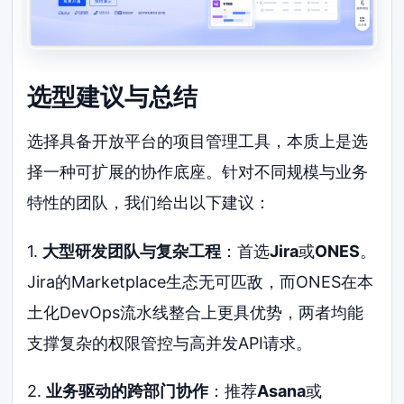
选型建议与总结
选择具备开放平台的项目管理工具，本质上是选
择一种可扩展的协作底座。针对不同规模与业务
特性的团队，我们给出以下建议：
1.
大型研发团队与复杂工程
：首选
Jira
或
ONES
。
Jira的Marketplace生态无可匹敌，而ONES在本
土化DevOps流水线整合上更具优势，两者均能
支撑复杂的权限管控与高并发API请求。
2.
业务驱动的跨部门协作
：推荐
Asana
或