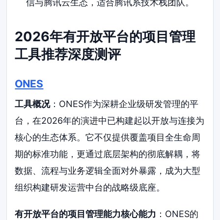
信与腾讯云生态，适合腾讯系技术栈团队。
2026年有开放平台的项目管理
工具推荐深度测评
ONES
工具概况
：ONES作为深耕企业级研发管理的平
台，在2026年的演进中已构建起以开放与连接为
核心的生态体系。它不仅提供覆盖项目全生命周
期的标准功能，更通过底层架构的彻底解耦，将
数据、流程与业务逻辑全面对外暴露，成为大型
组织构建研发运营中台的战略级底座。
有开放平台的项目管理能力核心能力
：ONES的