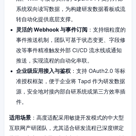
系统双向读写数据，为构建研发数据看板或流
转自动化提供底层支撑。
灵活的 Webhook 与事件订阅
：支持细粒度的
事件推送机制，团队可基于状态变更、字段修
改等事件精准触发外部 CI/CD 流水线或通知
推送，实现流程的自动化串联。
企业级应用接入与鉴权
：支持 OAuth2.0 等标
准授权框架，便于企业将 Tapd 作为研发数据
源，安全地对接内部自研系统或第三方效率插
件。
适用场景
：高度适配采用敏捷开发模式的中大型
互联网产研团队，尤其适合研发流程已深度绑定