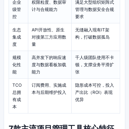
企业
权限粒度、数据审
满足大型组织矩阵式
级管
计与合规能力
管理与数据安全合规
控
要求
生态
API开放性、原生
无缝融入现有IT架
集成
对接第三方应用数
构，打破数据孤岛
度
量
规模
高并发下的响应速
千人级团队使用不卡
化性
度与数据看板加载
顿，支撑业务平滑扩
能
能力
张
TCO
订阅费用、实施成
隐形成本可控，投入
总拥
本与后期维护投入
产出比（ROI）表现
有成
优异
本
7款主流项目管理工具核心特征