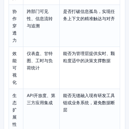
协
跨部门可见
是否打破信息孤岛，实现任
作
性、信息流转
务上下文的精准触达与对齐
穿
与追溯
透
力
效
仪表盘、甘特
能否为管理层提供实时、颗
能
图、工时与负
粒度适中的决策支撑数据
可
荷统计
视
化
生
API开放度、第
能否无缝融入现有研发工具
态
三方应用集成
链或业务系统，避免数据断
扩
层
展
性