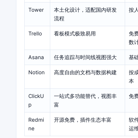
Tower
本土化设计，适配国内研发
按
流程
Trello
看板模式极致易用
免
数
Asana
任务追踪与时间线视图强大
基
Notion
高度自由的文档与数据构建
按
本
ClickU
一站式多功能替代，视图丰
免
p
富
Redmi
开源免费，插件生态丰富
软
ne
运