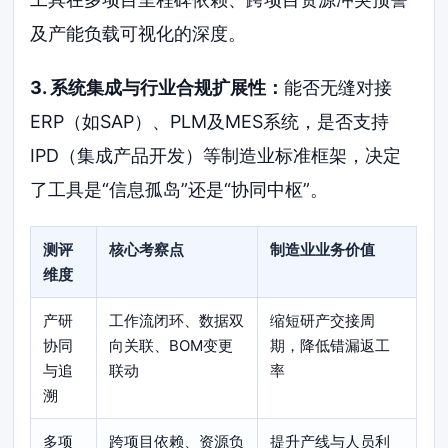
及产能负载可视化的深度。
3. 系统集成与行业合规扩展性：
能否无缝对接
ERP（如SAP）、PLM及MES系统，是否支持
IPD（集成产品开发）等制造业标准框架，决定
了工具是“信息孤岛”还是“协同中枢”。
测评
核心考察点
制造业业务价值
维度
产研
工作流闭环、数据双
缩短研产交接周
协同
向关联、BOM变更
期，降低错漏返工
与追
联动
率
溯
多项
跨项目依赖、资源负
提升产线与人员利