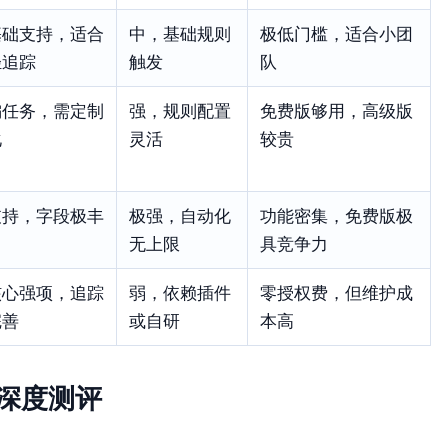
基础支持，适合
中，基础规则
极低门槛，适合小团
轻追踪
触发
队
偏任务，需定制
强，规则配置
免费版够用，高级版
化
灵活
较贵
支持，字段极丰
极强，自动化
功能密集，免费版极
富
无上限
具竞争力
核心强项，追踪
弱，依赖插件
零授权费，但维护成
完善
或自研
本高
件深度测评