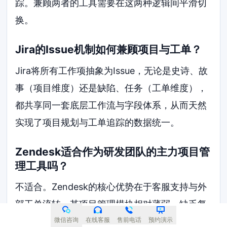
踪。兼顾两者的工具需要在这两种逻辑间平滑切
换。
Jira的Issue机制如何兼顾项目与工单？
Jira将所有工作项抽象为Issue，无论是史诗、故
事（项目维度）还是缺陷、任务（工单维度），
都共享同一套底层工作流与字段体系，从而天然
实现了项目规划与工单追踪的数据统一。
Zendesk适合作为研发团队的主力项目管
理工具吗？
不适合。Zendesk的核心优势在于客服支持与外
部工单流转，其项目管理模块相对薄弱，缺乏复
杂的甘特图、依赖关系管理等深度项目规划能
微信咨询
在线客服
售前电话
预约演示