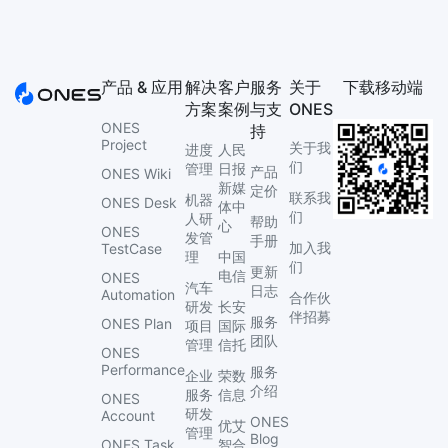
产品 & 应用
解决
客户
服务
关于
下载移动端
方案
案例
与支
ONES
ONES
持
Project
关于我
进度
人民
们
管理
日报
产品
ONES Wiki
新媒
定价
联系我
机器
ONES Desk
体中
们
人研
帮助
心
ONES
发管
手册
加入我
TestCase
理
中国
们
更新
电信
ONES
汽车
日志
Automation
合作伙
研发
长安
伴招募
服务
ONES Plan
项目
国际
团队
管理
信托
ONES
Performance
服务
企业
荣数
介绍
服务
信息
ONES
研发
Account
ONES
优艾
管理
Blog
ONES Task
智合