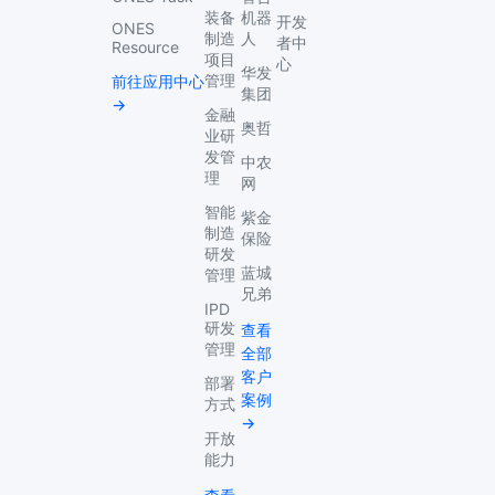
装备
机器
开发
ONES
制造
人
者中
Resource
项目
心
华发
管理
前往应用中心
集团
→
金融
奥哲
业研
发管
中农
理
网
智能
紫金
制造
保险
研发
蓝城
管理
兄弟
IPD
研发
查看
管理
全部
客户
部署
案例
方式
→
开放
能力