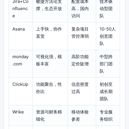
Jira+Co
敏捷方法论支
配置成本
技术驱
nfluenc
撑，生态开放
高，国内
动型团
e
访问
队
Asana
上手快，协作
复杂项目
10-50人
直觉
管控薄弱
创意团
队
monday
可视化强，模
高阶功能
中型跨
.com
板丰富
定价陡增
部门团
队
ClickUp
功能聚合，性
信息密度
初创至
价比
过高
成长期
团队
Wrike
资源与财务精
移动体验
专业服
细化
参差
务组织