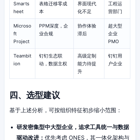
Smarts
表格迁移零成
界面现代
工程运
heet
本
化不足
营部门
Microso
PPM深度，企
协作体验
超大型
ft
业合规
滞后
企业
Project
PMO
Teambit
钉钉生态联
高级定制
钉钉用
ion
动，数据主权
能力待提
户企业
升
四、选型建议
基于上述分析，可按组织特征初步缩小范围：
研发密集型中大型企业，追求工具统一与数据
驱动改进：
优先考虑 ONES，其一体化架构与