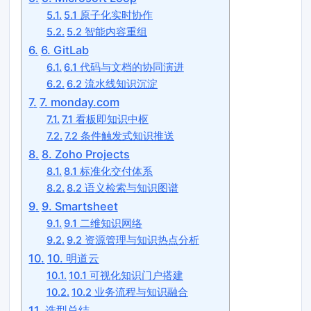
5.1 原子化实时协作
5.2 智能内容重组
6. GitLab
6.1 代码与文档的协同演进
6.2 流水线知识沉淀
7. monday.com
7.1 看板即知识中枢
7.2 条件触发式知识推送
8. Zoho Projects
8.1 标准化交付体系
8.2 语义检索与知识图谱
9. Smartsheet
9.1 二维知识网络
9.2 资源管理与知识热点分析
10. 明道云
10.1 可视化知识门户搭建
10.2 业务流程与知识融合
选型总结