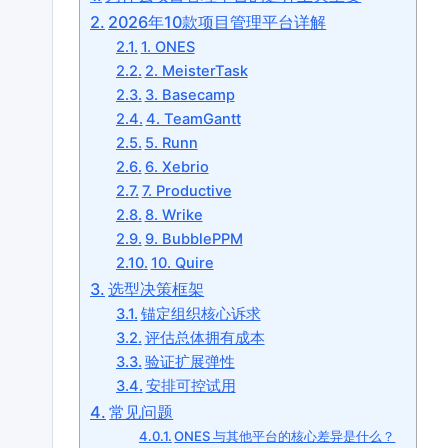
2026年10款项目管理平台详解
1. ONES
2. MeisterTask
3. Basecamp
4. TeamGantt
5. Runn
6. Xebrio
7. Productive
8. Wrike
9. BubblePPM
10. Quire
选型决策框架
锚定组织核心诉求
评估总体拥有成本
验证扩展弹性
安排可控试用
常见问题
ONES 与其他平台的核心差异是什么？