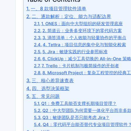
一、8 款项目管理软件清单
二、逐款解析：定位、能力与适配边界
1. ONES：面向中大型组织的研发管理底座
2. 简道云：业务多变环境下的零代码方案
3. 滴答清单：个人效能与轻量协作的平衡点
4. Tettra：项目信息的集中化与智能化检索
5. Jira：敏捷实践的行业参照标准
6. ClickUp：减少工具切换的 All-in-One 策
7. Trello：卡片机制与极简操作的开创者
8. Microsoft Project：复杂工程管控的经典
三、核心差异速查表
四、选型决策框架
五、常见问题
Q1：免费工具能否支撑长期项目管理？
Q2：中大型团队为何需要一体化平台而非多
Q3：敏捷团队是否只能考虑 Jira？
Q4：零代码平台能否替代专业项目管理软件