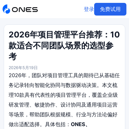
登录
免费试用
2026年项目管理平台推荐：10
款适合不同团队场景的选型参
考
2026年5月19日
2026年，团队对项目管理工具的期待已从基础任
务记录转向智能化协同与数据驱动决策。本文梳
理10款具有代表性的项目管理平台，覆盖企业级
研发管理、敏捷协作、设计协同及通用项目运营
等场景，帮助团队根据规模、行业与方法论偏好
做出适配选择。具体包括：
ONES、