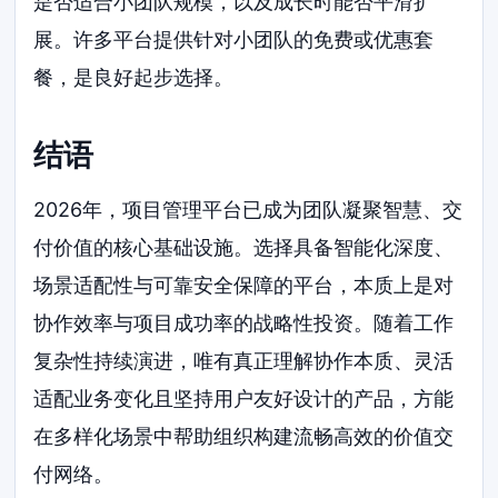
是否适合小团队规模，以及成长时能否平滑扩
展。许多平台提供针对小团队的免费或优惠套
餐，是良好起步选择。
结语
2026年，项目管理平台已成为团队凝聚智慧、交
付价值的核心基础设施。选择具备智能化深度、
场景适配性与可靠安全保障的平台，本质上是对
协作效率与项目成功率的战略性投资。随着工作
复杂性持续演进，唯有真正理解协作本质、灵活
适配业务变化且坚持用户友好设计的产品，方能
在多样化场景中帮助组织构建流畅高效的价值交
付网络。