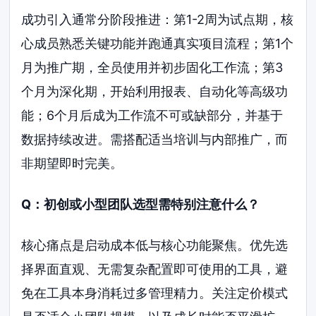
成功引入通常分阶段推进：第1-2周为试点期，核
心成员熟悉关键功能并跑通真实项目流程；第1个
月为推广期，全员使用并初步固化工作流；第3
个月为深化期，开始利用报表、自动化等高级功
能；6个月后成为工作流不可或缺部分，并基于
数据持续改进。需搭配适当培训与内部推广，而
非期望即时完美。
Q：初创或小型团队选型需特别注意什么？
核心痛点是启动成本低与核心功能聚焦。优先选
择界面直观、无需复杂配置即可使用的工具，避
免在工具本身消耗过多管理精力。关注定价模式