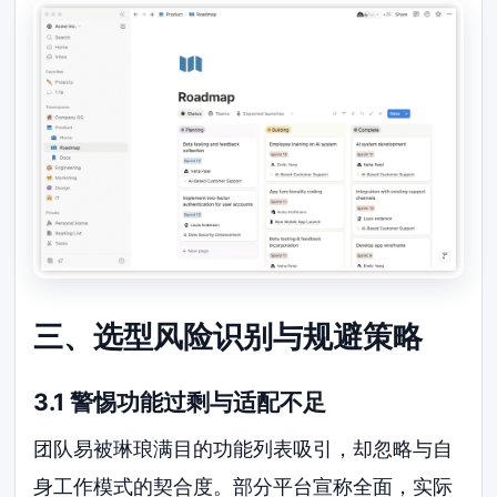
三、选型风险识别与规避策略
3.1 警惕功能过剩与适配不足
团队易被琳琅满目的功能列表吸引，却忽略与自
身工作模式的契合度。部分平台宣称全面，实际