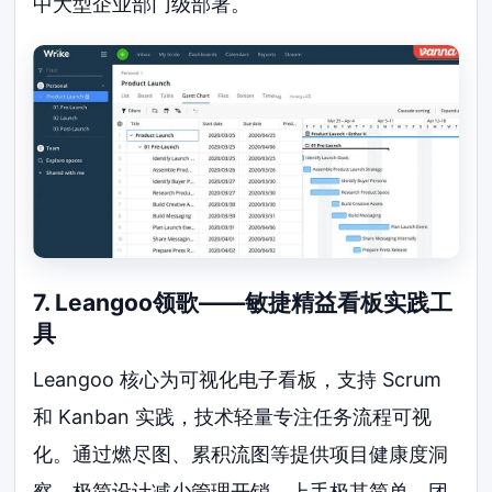
中大型企业部门级部署。
7. Leangoo领歌——敏捷精益看板实践工
具
Leangoo 核心为可视化电子看板，支持 Scrum
和 Kanban 实践，技术轻量专注任务流程可视
化。通过燃尽图、累积流图等提供项目健康度洞
察，极简设计减少管理开销。上手极其简单，团