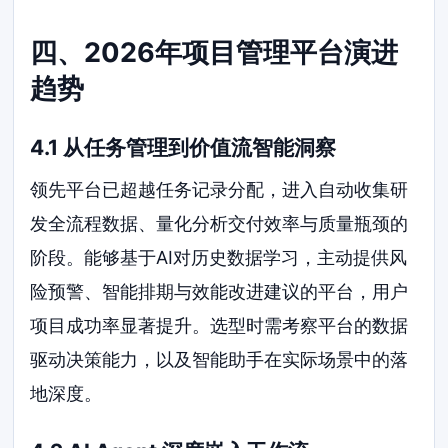
四、2026年项目管理平台演进
趋势
4.1 从任务管理到价值流智能洞察
领先平台已超越任务记录分配，进入自动收集研
发全流程数据、量化分析交付效率与质量瓶颈的
阶段。能够基于AI对历史数据学习，主动提供风
险预警、智能排期与效能改进建议的平台，用户
项目成功率显著提升。选型时需考察平台的数据
驱动决策能力，以及智能助手在实际场景中的落
地深度。