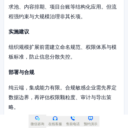
求池、内容排期、项目台账等结构化应用。但流
程强约束与大规模治理非其长项。
实施建议
组织规模扩展前需建立命名规范、权限体系与模
板标准，防止信息分散失控。
部署与合规
纯云端，集成能力有限。合规敏感企业需先界定
数据边界，再评估权限颗粒度、审计与导出策
略。
10、Zoho Projects｜中小企业项目协作
微信咨询
在线客服
售前电话
预约演示