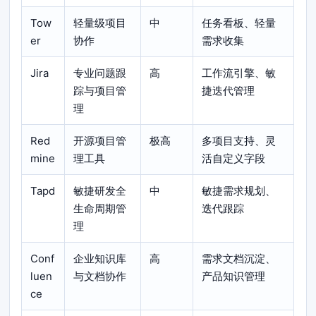
Tow
轻量级项目
中
任务看板、轻量
er
协作
需求收集
Jira
专业问题跟
高
工作流引擎、敏
踪与项目管
捷迭代管理
理
Red
开源项目管
极高
多项目支持、灵
mine
理工具
活自定义字段
Tapd
敏捷研发全
中
敏捷需求规划、
生命周期管
迭代跟踪
理
Conf
企业知识库
高
需求文档沉淀、
luen
与文档协作
产品知识管理
ce