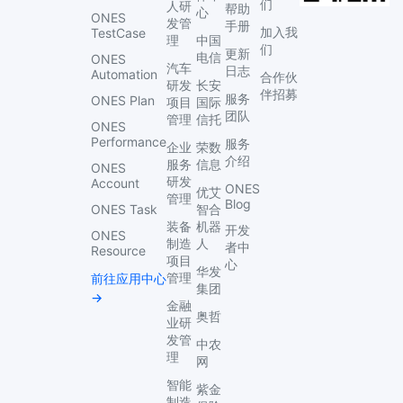
们
人研
帮助
心
ONES
发管
手册
加入我
TestCase
理
中国
们
更新
电信
ONES
汽车
日志
Automation
合作伙
研发
长安
伴招募
服务
ONES Plan
项目
国际
团队
管理
信托
ONES
Performance
服务
企业
荣数
介绍
服务
信息
ONES
研发
Account
ONES
优艾
管理
Blog
ONES Task
智合
装备
机器
开发
ONES
制造
人
者中
Resource
项目
心
华发
管理
前往应用中心
集团
→
金融
奥哲
业研
发管
中农
理
网
智能
紫金
制造