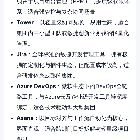
项在于项目组合管理（PPM）与多层级权限体
系，适合强管控与复杂协同场景。
Tower
：以轻量级协同见长，易用性高，适合
集团内中小型团队或敏捷创新业务线的轻量化
管理。
Jira
：全球标准的敏捷开发管理工具，拥有极
强的定制化与插件生态，但配置成本较高，适
合研发体系成熟的集团。
Azure DevOps
：微软生态下的DevOps全链
路工具，与Azure云及企业级开发工具链深度
绑定，适合技术驱动型大型集团。
Asana
：以目标对齐与工作流自动化为核心，
界面直观，适合跨部门目标拆解与轻量级项目
跟进。