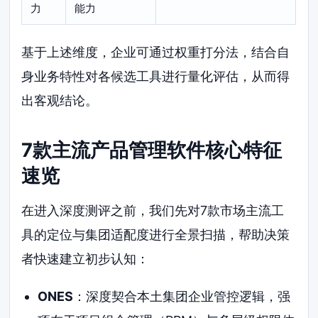
力
能力
基于上述维度，企业可通过权重打分法，结合自
身业务特性对各候选工具进行量化评估，从而得
出客观结论。
7款主流产品管理软件核心特征
速览
在进入深度测评之前，我们先对7款市场主流工
具的定位与集团适配度进行全景扫描，帮助决策
者快速建立初步认知：
ONES
：深度契合本土集团企业管控逻辑，强