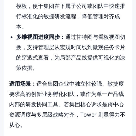
模板，便于集团在下属子公司或团队中快速推
行标准化的敏捷研发流程，降低管理对齐成
本。
多维视图进度同步：
通过甘特图与看板视图切
换，支持管理层从宏观时间线到微观任务卡片
的穿透式查看，为局部产品线提供可视化的决
策依据。
适用场景：
适合集团企业中独立性较强、敏捷度
要求高的创新业务孵化团队，或作为单一产品线
内部的研发协同工具。若集团核心诉求是跨中心
资源调度与多层级战略对齐，Tower 则显得力不
从心。