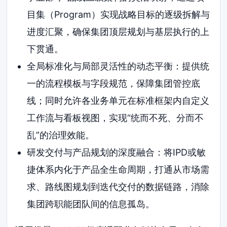
目集（Program）实现战略目标的逐级拆解与
进度汇聚，确保集团顶层规划与基层执行的上
下贯通。
全局标准化与局部灵活性的动态平衡：提供统
一的流程模板与字段规范，保障集团管控底
线；同时允许各业务单元在标准框架内自定义
工作流与看板视图，实现“统而不死、分而不
乱”的治理效能。
研发交付与产品规划的深度融合：将IPD或敏
捷体系内化于产品全生命周期，打通从市场需
求、路线图规划到迭代交付的数据链路，消除
集团跨职能团队间的信息孤岛。