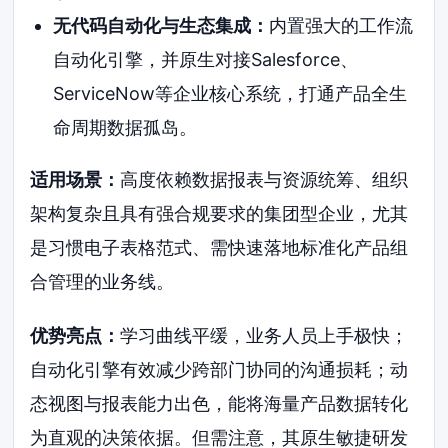
无代码自动化与生态集成：
内置强大的工作流
自动化引擎，并原生对接Salesforce、
ServiceNow等企业核心系统，打通产品全生
命周期数据孤岛。
适用场景：
高度依赖数据报表与资源统筹、组织
架构复杂且具有强合规要求的集团型企业，尤其
是习惯电子表格范式、需快速落地标准化产品组
合管理的业务线。
优势亮点：
学习曲线平缓，业务人员上手极快；
自动化引擎有效减少跨部门协同的沟通损耗；动
态视图与报表能力出色，能将海量产品数据转化
为直观的决策依据。但需注意，其原生敏捷研发