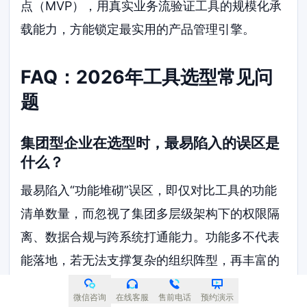
点（MVP），用真实业务流验证工具的规模化承
载能力，方能锁定最实用的产品管理引擎。
FAQ：2026年工具选型常见问
题
集团型企业在选型时，最易陷入的误区是
什么？
最易陷入“功能堆砌”误区，即仅对比工具的功能
清单数量，而忽视了集团多层级架构下的权限隔
离、数据合规与跨系统打通能力。功能多不代表
能落地，若无法支撑复杂的组织阵型，再丰富的
功能也会沦为业务部门的负担。
微信咨询
在线客服
售前电话
预约演示