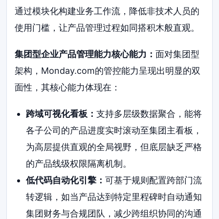
通过模块化构建业务工作流，降低非技术人员的
使用门槛，让产品管理过程如同搭积木般直观。
集团型企业产品管理能力核心能力：
面对集团型
架构，Monday.com的管控能力呈现出明显的双
面性，其核心能力体现在：
跨域可视化看板：
支持多层级数据聚合，能将
各子公司的产品进度实时滚动至集团主看板，
为高层提供直观的全局视野，但底层缺乏严格
的产品线级权限隔离机制。
低代码自动化引擎：
可基于规则配置跨部门流
转逻辑，如当产品达到特定里程碑时自动通知
集团财务与合规团队，减少跨组织协同的沟通