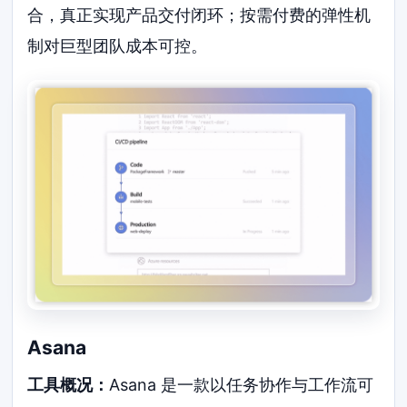
合，真正实现产品交付闭环；按需付费的弹性机
制对巨型团队成本可控。
Asana
工具概况：
Asana 是一款以任务协作与工作流可