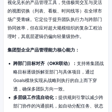
视化见长的产品管理工具，凭借极简交互与灵活
的视图切换（列表、看板、时间线等）在全球市
场广受青睐。它定位于提升团队执行力与跨部门
协同效率，但在应对超大规模组织的复杂工程治
理时，其底层逻辑仍偏向轻量级协作。
集团型企业产品管理能力核心能力：
跨部门目标对齐（OKR联动）：
支持将集团战
略目标逐级拆解至部门与具体项目，通过
Goals模块实现从战略到执行的自上而下穿
透，确保多团队方向一致。
多层级工作流自动化：
提供规则引擎以减少跨
部门协作的沟通损耗，如自动分配任务、状态