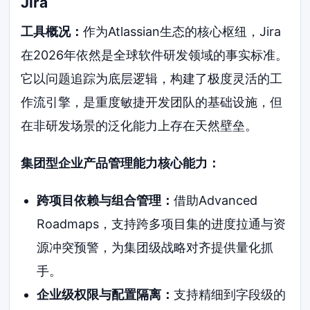
Jira
工具概况：
作为Atlassian生态的核心枢纽，Jira
在2026年依然是全球软件研发领域的事实标准。
它以问题追踪为底层逻辑，构建了极度灵活的工
作流引擎，是重度敏捷开发团队的基础设施，但
在非研发场景的泛化能力上存在天然壁垒。
集团型企业产品管理能力核心能力：
跨项目依赖与组合管理：
借助Advanced
Roadmaps，支持跨多项目集的进度拉通与资
源冲突预警，为集团级战略对齐提供量化抓
手。
企业级权限与配置隔离：
支持精细到字段级的