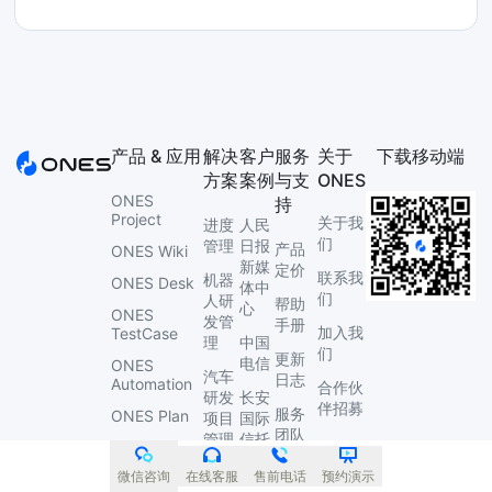
产品 & 应用
解决
客户
服务
关于
下载移动端
方案
案例
与支
ONES
ONES
持
Project
关于我
进度
人民
们
管理
日报
产品
ONES Wiki
新媒
定价
联系我
机器
ONES Desk
体中
们
人研
帮助
心
ONES
发管
手册
加入我
TestCase
理
中国
们
更新
电信
ONES
汽车
日志
Automation
合作伙
研发
长安
伴招募
服务
ONES Plan
项目
国际
团队
管理
信托
ONES
Performance
服务
企业
荣数
微信咨询
在线客服
售前电话
预约演示
介绍