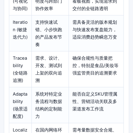
(可视化
明度与跨部门
看板视图，实现需求到
与协同)
协作效率
交付的全链路透明
Iteratio
支持快速试
需具备灵活的版本规划
n (敏捷
错、小步快跑
与快速发布复盘能力，
迭代力)
的产品发布节
适应消费趋势瞬息万变
奏
Tracea
需求、设计、
确保合规性与质量把
bility
开发、测试到
控，特别是食品/美妆等
(全链路
上架的双向追
强监管类目的追溯要求
追溯)
溯
Adapta
系统对特定业
能否自定义SKU管理属
bility
务流程与数据
性、营销活动关联及多
(场景适
结构的定制能
渠道发布工作流
配度)
力
Localiz
在国内网络环
需考量数据安全合规、