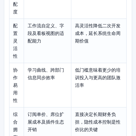
配
度
配
工作流自定义、字
高灵活性降低二次开发
置
段及看板视图的适
成本，延长系统生命周
灵
配能力
期价值
活
性
协
学习曲线、跨部门
低门槛意味着更少的培
作
信息同步效率
训投入与更高的团队激
易
活率
用
性
综
订阅单价、席位扩
直接决定长期财务负
合
展成本及插件生态
担，隐性成本控制是性
拥
开销
价比的关键